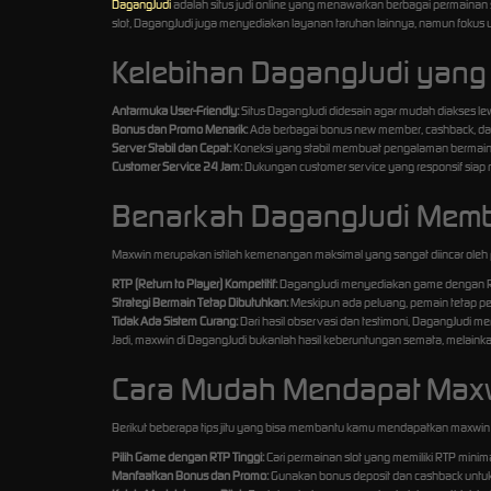
DagangJudi
adalah situs judi online yang menawarkan berbagai permainan
slot, DagangJudi juga menyediakan layanan taruhan lainnya, namun fokus 
Kelebihan DagangJudi yang
Antarmuka User-Friendly:
Situs DagangJudi didesain agar mudah diakses le
Bonus dan Promo Menarik:
Ada berbagai bonus new member, cashback, d
Server Stabil dan Cepat:
Koneksi yang stabil membuat pengalaman bermain l
Customer Service 24 Jam:
Dukungan customer service yang responsif sia
Benarkah DagangJudi Membe
Maxwin merupakan istilah kemenangan maksimal yang sangat diincar oleh pem
RTP (Return to Player) Kompetitif:
DagangJudi menyediakan game dengan RTP
Strategi Bermain Tetap Dibutuhkan:
Meskipun ada peluang, pemain tetap pe
Tidak Ada Sistem Curang:
Dari hasil observasi dan testimoni, DagangJudi me
Jadi, maxwin di DagangJudi bukanlah hasil keberuntungan semata, melaink
Cara Mudah Mendapat Maxw
Berikut beberapa tips jitu yang bisa membantu kamu mendapatkan maxwin t
Pilih Game dengan RTP Tinggi:
Cari permainan slot yang memiliki RTP mini
Manfaatkan Bonus dan Promo:
Gunakan bonus deposit dan cashback unt