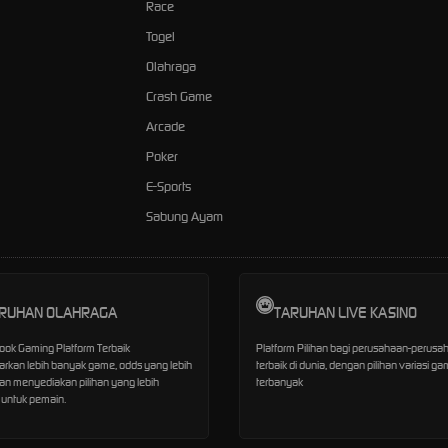
Race
Togel
Olahraga
Crash Game
Arcade
Poker
E-Sports
Sabung Ayam
RUHAN OLAHRAGA
TARUHAN LIVE KASINO
ook Gaming Platform Terbaik
Platform Pilihan bagi perusahaan-perusa
kan lebih banyak game, odds yang lebih
terbaik di dunia, dengan pilihan variasi g
 dan menyediakan pilihan yang lebih
terbanyak
untuk pemain.