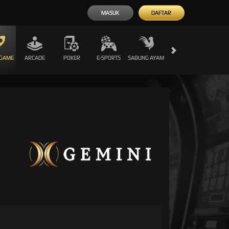
MASUK
DAFTAR
 GAME
ARCADE
POKER
E-SPORTS
SABUNG AYAM
PROMOSI