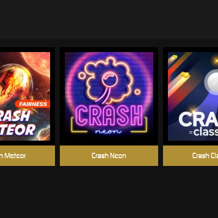
h Meteor
Crash Neon
Crash Cl