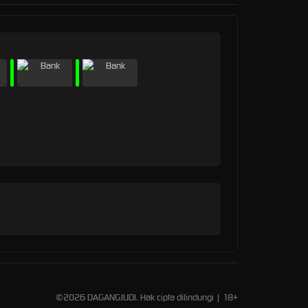
©2026 DAGANGJUDI. Hak cipta dilindungi | 18+