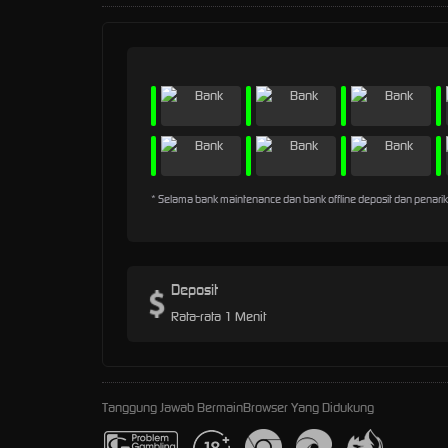
* Selama bank maintenance dan bank offline deposit dan penarik
Deposit
Rata-rata 1 Menit
Tanggung Jawab Bermain
Browser Yang Didukung