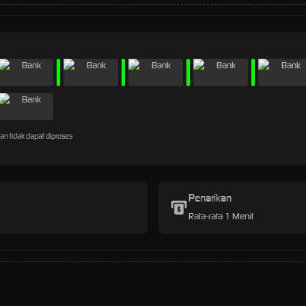
an tidak dapat diproses
Penarikan
Rata-rata 1 Menit