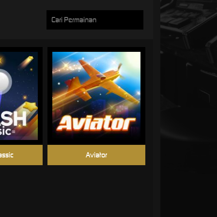
assic
Aviator